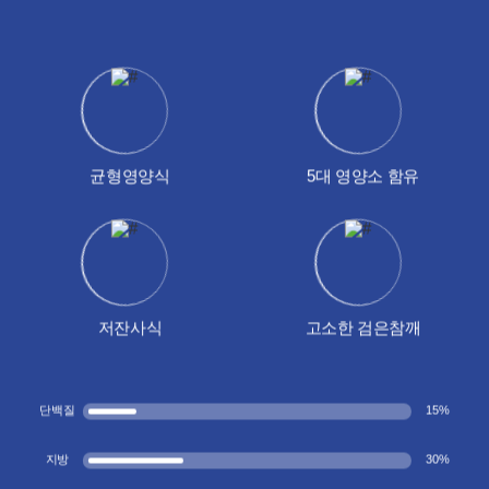
균형영양식
5대 영양소 함유
저잔사식
고소한 검은참깨
단백질
15
%
지방
30
%