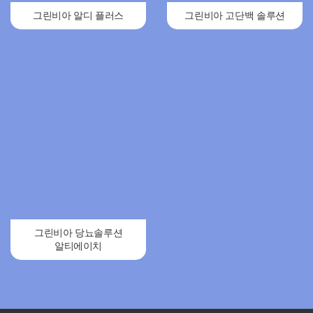
그린비아 알디 플러스
그린비아 고단백 솔루션
그린비아 당뇨솔루션
알티에이치