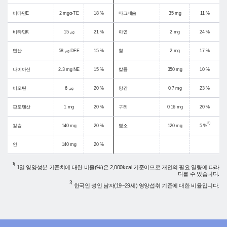
비타민E
2 mgα-TE
18 %
마그네슘
35 mg
11 %
비타민K
15 ㎍
21 %
아연
2 mg
24 %
엽산
58 ㎍ DFE
15 %
철
2 mg
17 %
나이아신
2.3 mg NE
15 %
칼륨
350 mg
10 %
비오틴
6 ㎍
20 %
망간
0.7 mg
23 %
판토텐산
1 mg
20 %
구리
0.16 mg
20 %
2)
칼슘
140 mg
20 %
염소
120 mg
5 %
인
140 mg
20 %
1)
1일 영양성분 기준치에 대한 비율(%)은 2,000kcal 기준이므로 개인의 필요 열량에 따라
다를 수 있습니다.
2)
한국인 성인 남자(19~29세) 영양섭취 기준에 대한 비율입니다.