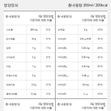
영양정보
총내용량 200ml / 200kcal
1일 영양성분
1일 영양성분
총 내용량 당
총 내용량 당
1)
1)
기준치에 대한 비율
기준치에 대한 비율
나트륨
160 mg
8 %
단백질
8 g
15 %
탄수화물
29 g
9 %
비타민A
150 ㎍ RAE
21 %
당류
7 g
7 %
비타민B
0.24 mg
20 %
1
식이섬유
2 g
8 %
비타민B
0.30 mg
21 %
2
지방
7 g
13 %
비타민B
0.30 mg
20 %
6
트랜스지방
0 g
비타민B
0.48 ㎍
20 %
12
포화지방
2.5 g
17 %
비타민C
20 mg
20 %
콜레스테롤
0 mg
0 %
비타민D
1 ㎍
10 %
1일 영양성분
1일 영양성분
총 내용량 당
총 내용량 당
1)
1)
기준치에 대한 비율
기준치에 대한 비율