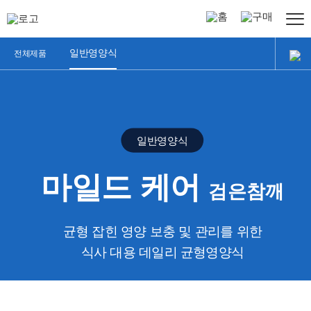
정식품
홈페이지
온라인구매
일반영양식
전체제품
그린비아
제품소개
소개
선택가이드
그린비아는
일반영양식
?
전체제품
특징
마일드 케어
-
검은참깨
일반영양식
연혁
-
균형 잡힌 영양 보충 및 관리를 위한
논문
전문영양식
식사 대용 데일리 균형영양식
-
연하식