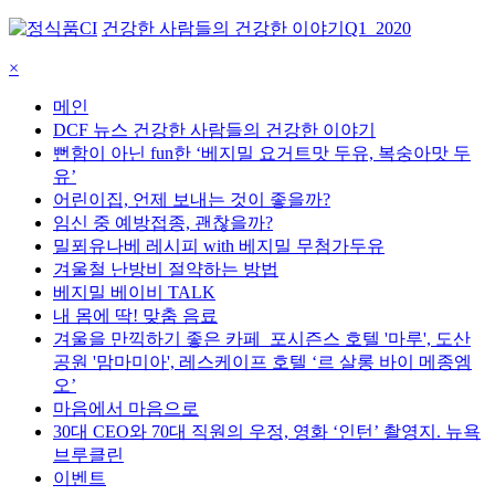
건강한 사람들의 건강한 이야기
Q1_2020
×
메인
DCF 뉴스 건강한 사람들의 건강한 이야기
뻔함이 아닌 fun한 ‘베지밀 요거트맛 두유, 복숭아맛 두
유’
어린이집, 언제 보내는 것이 좋을까?
임신 중 예방접종, 괜찮을까?
밀푀유나베 레시피 with 베지밀 무첨가두유
겨울철 난방비 절약하는 방법
베지밀 베이비 TALK
내 몸에 딱! 맞춤 음료
겨울을 만끽하기 좋은 카페_포시즌스 호텔 '마루', 도산
공원 '맘마미아', 레스케이프 호텔 ‘르 살롱 바이 메종엠
오’
마음에서 마음으로
30대 CEO와 70대 직원의 우정, 영화 ‘인턴’ 촬영지. 뉴욕
브루클린
이벤트