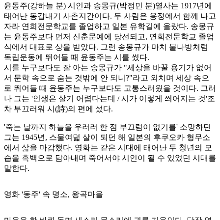
윤동주(강하늘 분) 시인과 송몽규(박정민 분)열사는 1917년에
태어난 동갑내기 사촌지간이다. 두 사람은 용정에서 함께 나고
자라 연희전문학교를 졸업하고 일본 유학길에 올랐다. 송몽규
는 윤동주보다 먼저 신춘문예에 당선되고, 연희전문학교 졸업
식에서 대표로 상을 받았다. 그런 송몽규가 마치 불나방처럼
독립운동에 뛰어들 때 윤동주는 시를 썼다.
시를 누구보다도 잘 아는 송몽규가 "세상을 바꿀 용기가 없어
서 문학 속으로 숨는 것밖에 안 되니?"라고 외치며 세상 속으
로 뛰어들 때 윤동주는 누구보다도 고통스러웠을 것이다. 그러
나 그는 '인생은 살기 어렵다는데 / 시가 이렇게 씌어지는 것'조
차 부끄러워 시(詩)의 편에 섰다.
'죽는 날까지 하늘을 우러러 한 점 부끄럼이 없기를' 소망하던
그는 1945년, 스물여덟 살이 되던 해 일본의 후쿠오카 형무소
에서 삶을 마감했다. 영화는 같은 시대에 태어난 두 청년의 모
습을 흑백으로 담아내며 죽어서야 시인이 될 수 있었던 시대를
말한다.
영화
'동주'
속 명소, 왕곡마을