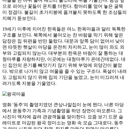
마을을 한 바퀴 돌며 새소리 물소리에 귀를 기울인다. 담장 옆
으로 피어난 꽃들이 운치를 더한다. 항아리를 엎어 놓은 굴뚝
이 정겹다. 불길이 초가지붕에 옮겨붙지 못하도록 한 조상들의
지혜가 돋보인다.
19세기 이후에 지어진 한옥들은 여느 한옥마을과 달리 독특한
구조를 보인다. 북쪽에서 불어오는 찬 바람을 막기 위해 쌓은
담장은 집 뒤편을 반만 둘렀다. 대문과 앞쪽 담이 없어서 낮이
면 따뜻한 햇살이 마당을 온전히 차지하고, 눈이 많이 와도 외
부와 고립되지 않는다. 대부분의 한옥은 바람이 잘 통하는 대
청마루를 자랑하지만, 이곳에는 대청마루가 온데간데없다. 대
신 집안의 온기를 빼앗기지 않기 위해 부엌에 외양간이 붙었
다. 밖으로 나가지 않고 여물을 줄 수 있는 구조다. 폭설이 내려
도 고립되지 않기 위해 집의 기단을 높였고, 눈이 미끄러져 내
려가도록 지붕을 기울였다.
영화 '동주'의 촬영지였던 큰상나말집이 눈에 띈다. 너른 마당
에서 윤동주가 가족과 기념촬영을 하던 장면이 떠오른다. 그
사진이 액자에 걸려 관광객들을 맞이한다. 요즘 보기 드문 슬
레이트로 마감된 왕곡 정미소는 영화 속 모습 그대로다. 동주
가 앉아 시집을 읽던 장면, 잡지를 만들던 장면이 떠오른다.