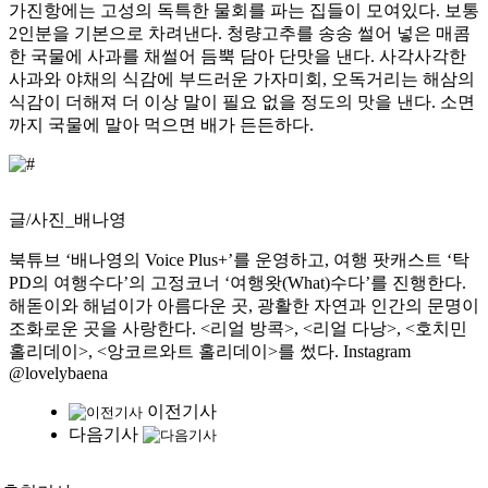
가진항에는 고성의 독특한 물회를 파는 집들이 모여있다. 보통
2인분을 기본으로 차려낸다. 청량고추를 송송 썰어 넣은 매콤
한 국물에 사과를 채썰어 듬뿍 담아 단맛을 낸다. 사각사각한
사과와 야채의 식감에 부드러운 가자미회, 오독거리는 해삼의
식감이 더해져 더 이상 말이 필요 없을 정도의 맛을 낸다. 소면
까지 국물에 말아 먹으면 배가 든든하다.
글/사진_배나영
북튜브 ‘배나영의 Voice Plus+’를 운영하고, 여행 팟캐스트 ‘탁
PD의 여행수다’의 고정코너 ‘여행왓(What)수다’를 진행한다.
해돋이와 해넘이가 아름다운 곳, 광활한 자연과 인간의 문명이
조화로운 곳을 사랑한다. <리얼 방콕>, <리얼 다낭>, <호치민
홀리데이>, <앙코르와트 홀리데이>를 썼다. Instagram
@lovelybaena
이전기사
다음기사