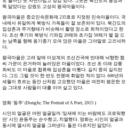
로 돌아간 듯 자연스럽고 정감 있다. 그곳은 북간도의 용정과
똑 닮았다는 강원도 고성의 왕곡마을이다.
왕곡마을은 중요민속문화재 235호로 지정된 민속마을이다. 국
내에서 유일하게 북방식 가옥들이 잘 보존되어 있다. 북간도의
집성촌과 주거형태가 비슷해서 촬영 장소로 최적이었다고 한
다. 조선 후기의 북방식 기와집 20채와 초가집 50채가 볕 잘 드
는 남쪽을 향해 옹기종기 모여 앉은 마을은 그야말로 고즈넉하
다.
왕곡마을은 고려 말에 이성계의 조선건국에 반대해 낙향한 함
씨 가문이 은거하며 눌러앉은 마을이었다. 조선 초 이래 강릉
최씨도 이 마을로 합류해 집성촌을 이뤘다. 길지 중의 길지란
다. 그도 그럴 것이 한 번도 전쟁에 휘말린 적이 없다. 600년의
세월이 흐르는 동안 산처럼 고요했던 마을은 여전히 평온한 모
습 그대로 사람들이 대를 이어 살고 있다.
영화
'동주'
(DongJu; The Portrait of A Poet, 2015 )
시인의 얼굴은 어떤 얼굴일까.'잎새에 이는 바람에도 괴로워했
던' 시인 윤동주는 순수했고, 치열했다. 영화는 시인의 얼굴과
동시에 열사의 얼굴을 그려낸다. 둘은 다르지만 닮았다.