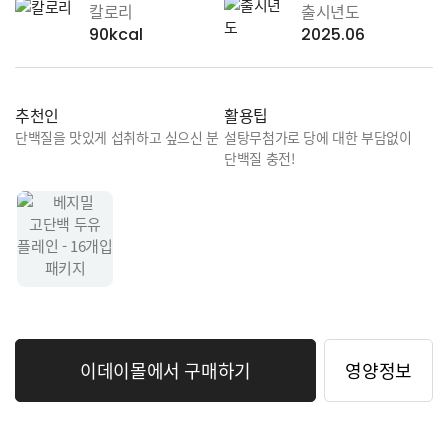
칼로리
출시년도
90kcal
2025.06
추천인
활용팁
단백질을 맛있게 섭취하고 싶으신 분
설탕무첨가로 당에 대한 부담없이
단백질 충전!
공정거래(CP)
고객문의
이데이몰에서 구매하기
영양정보
고객의 소리
자주 묻는 질문
고객문의