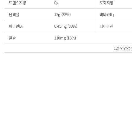
트랜스지방
0g
포화지방
단백질
12g (22%)
비타민B
1
비타민B
0.45mg (30%)
나이아신
6
칼슘
110mg (16%)
1일 영양성분