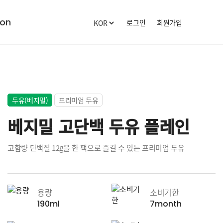
로그인
회원가입
on
로그인
회원가입
청주공장
전국 영업소
청주공장 소개
견학 신청
두유(베지밀)
프리미엄 두유
견학 후기
베지밀 고단백 두유 플레인
고함량 단백질 12g을 한 팩으로 즐길 수 있는 프리미엄 두유
용량
소비기한
190ml
7month