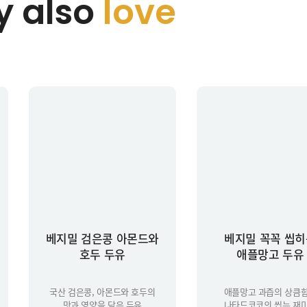
 also
love
베지밀 검은콩 아몬드와
베지밀 꼭꼭 씹히
호두 두유
애플망고 두유
국산 검은콩, 아몬드와 호두의
애플망고 과즙의 상큼
맛과 영양을 담은 두유
나타드코코의 씹는 재