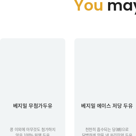
You
may
베지밀 무첨가두유
베지밀 에이스 저당 두유
콩 이외에 아무것도 첨가하지
천천히 흡수되는 당(糖)으로
않은 100% 원액 두유
담백하게 맛을 낸 프리미엄 두유