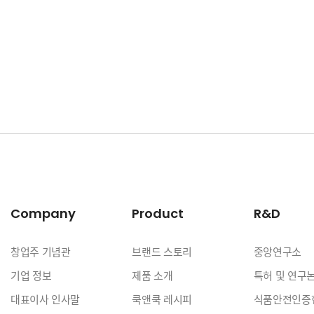
Company
Product
R&D
창업주 기념관
브랜드 스토리
중앙연구소
기업 정보
제품 소개
특허 및 연구
대표이사 인사말
쿡앤쿡 레시피
식품안전인증