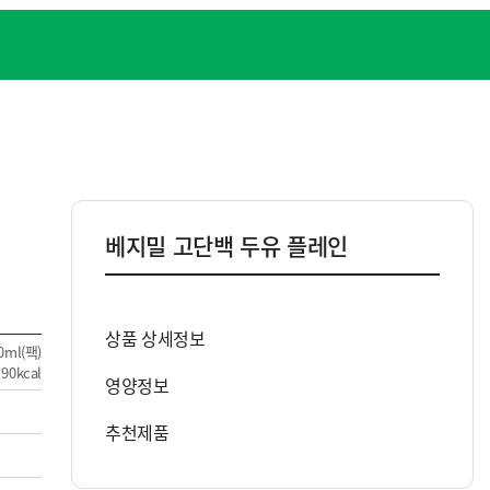
B2B(상품) 제휴/제안
베지밀 고단백 두유 플레인
상품 상세정보
ml(팩)
90kcal
영양정보
추천제품