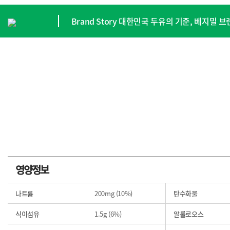
정
Brand Story 대한민국 두유의 기준, 베지밀
정
영양정보
나트륨
200mg (10%)
탄수화물
식이섬유
1.5g (6%)
알룰로오스