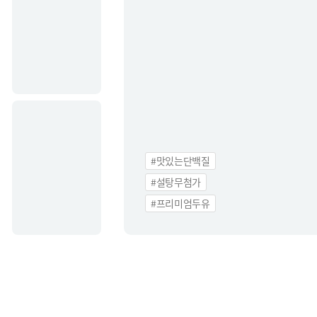
간단요리사
심천수
R&D
중앙연구소
특허
연구소장 인사말
연구소 소개
#맛있는단백질
R&D 활동
#설탕무첨가
#프리미엄두유
Communication
정식품 웹진
웹진 바로가기
정식
웹진 신청
영·유
정식