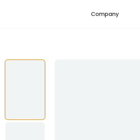
Company
Company
창업주 기념관
대
Product
브랜드 스토리
베지밀
그린비아