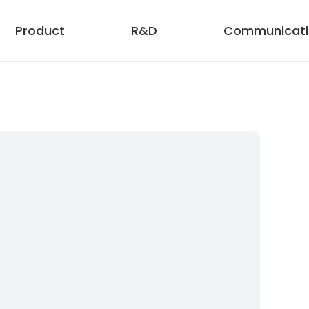
Product
R&D
Communicati
기업 정보
홍보센터
ESG
표이사 인사말
보도자료
비젼
프로필
미디어
환경경영
가치체계
사회공헌활동
연혁
윤리경영
관련사
공시
제품 소개
쿡앤쿡 레시피
공식 쇼핑몰
베지밀 레시피
이데이몰
간단요리사 레시피