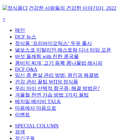
건강한 사람들의 건강한 이야기
Q1_2022
×
메인
DCF 뉴스
정식품 ‘프리바이오틱스’ 두유 출시
넬보스코 이탈리안 레스토랑 디너 타임 오픈
버섯 들깨찜 with 진한 콩국물
콩비지 찌개, 고기 듬뿍 콩나물밥 레시피
DCF Q&A
임신 중 튼살 관리 방법, 원인과 해결법
건강 관리 꿀팁 WITH 정식품
우리 아이 선택적 함구증, 해결 방법은?
겨울철 천연 가습 방법 3가지 꿀팁
베지밀 베이비 TALK
마음에서 마음으로
이벤트
SPECIAL COLUMN
검색
정기구독