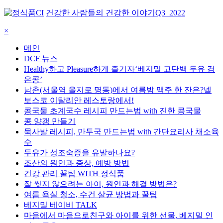
건강한 사람들의 건강한 이야기
Q3_2022
×
메인
DCF 뉴스
Healthy하고 Pleasure하게 즐기자‘베지밀 고단백 두유 검
은콩’
남촌(서울역 을지로 명동)에서 여름밤 맥주 한 잔은?넬
보스코 이탈리안 레스토랑에서!
콩국물 초계국수 레시피 만드는법 with 진한 콩국물
콩 양갱 만들기
묵사발 레시피, 만두국 만드는법 with 간단요리사 채소육
수
두유가 성조숙증을 유발하나요?
조산의 원인과 증상, 예방 방법
건강 관리 꿀팁 WITH 정식품
잘 씻지 않으려는 아이, 원인과 해결 방법은?
여름 욕실 청소, 수건 살균 방법과 꿀팁
베지밀 베이비 TALK
마음에서 마음으로친구와 아이를 위한 선물, 베지밀 인