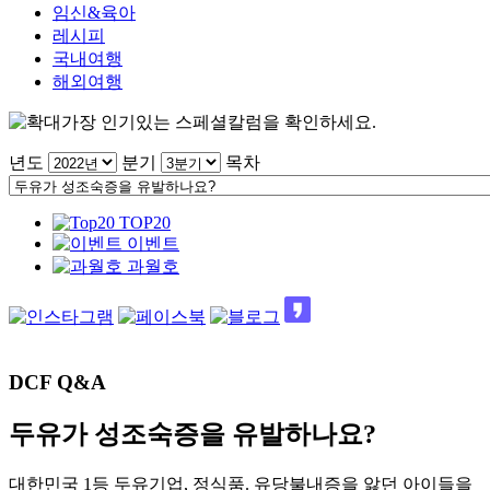
임신&육아
레시피
국내여행
해외여행
가장 인기있는 스페셜칼럼을 확인하세요.
년도
분기
목차
TOP20
이벤트
과월호
DCF Q&A
두유가 성조숙증을 유발하나요?
대한민국 1등 두유기업, 정식품. 유당불내증을 앓던 아이들을