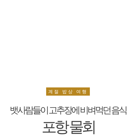
계절 밥상 여행
뱃사람들이 고추장에 비벼먹던 음식
포항 물회