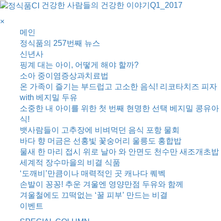
건강한 사람들의 건강한 이야기
Q1_2017
×
메인
정식품의 257번째 뉴스
신년사
핑계 대는 아이, 어떻게 해야 할까?
소아 중이염증상과치료법
온 가족이 즐기는 부드럽고 고소한 음식! 리코타치즈 피자
with 베지밀 두유
소중한 내 아이를 위한 첫 번째 현명한 선택 베지밀 콩유아
식!
뱃사람들이 고추장에 비벼먹던 음식 포항 물회
바다 향 머금은 선홍빛 꽃숭어리 울릉도 홍합밥
물새 한 마리 접시 위로 날아 와 안면도 천수만 새조개초밥
세계적 장수마을의 비결 식품
‘도깨비’만큼이나 매력적인 곳 캐나다 퀘벡
손발이 꽁꽁! 추운 겨울엔 영양만점 두유와 함께
겨울철에도 끄떡없는 ‘꿀 피부’ 만드는 비결
이벤트