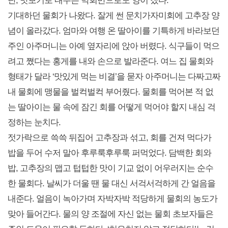
난, 맛보기로 내주는 막회만으로도 양이 찼다.
기대하던 물회가 나왔다. 잘게 썬 문치가자미회에 고추장 양
념이 올라갔다. 엄마와 여행 온 딸아이를 기특하게 바라보던
주인 아주머니는 아예 옆자리에 앉아 버렸다. 식구들이 먹으
려고 쪘다는 홍게를 내와 손으로 발라준다. 여느 집 물회와
형태가 달라 ‘맛있게 먹는 비결’을 묻자 아주머니는 다짜고짜
내 물회에 맹물을 벌컥벌컥 부어줬다. 물회를 먹어본 적 없
는 딸아이는 물 속에 잠긴 회를 어떻게 먹어야 할지 내심 걱
정하는 눈치다.
젓가락으로 쓱쓱 뒤집어 고추장과 섞고, 회를 건져 먹다가
밥을 두어 수저 말아 후루룩후루룩 퍼먹었다. 담백한 회와
밥, 고추장의 맵고 텁텁한 맛이 기교 없이 어우러지는 순수
한 물회다. 날씨가 더울 땐 물 대신 서걱서걱하게 간 얼음을
내준다. 얼음이 녹아가며 자박자박 적당하게 물회의 농도가
맞아 들어간다. 물의 양 조절에 자신 없는 물회 초보자들은