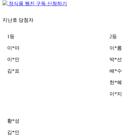
정식품 웹진 구독 신청하기
지난호 당첨자
1등
2등
이*아
이*롬
이*인
박*선
김*표
배*수
한*혜
이*지
황*성
김*인