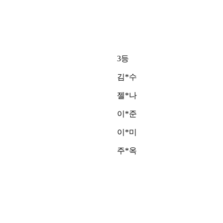
3등
김*수
젤*나
이*준
이*미
주*옥