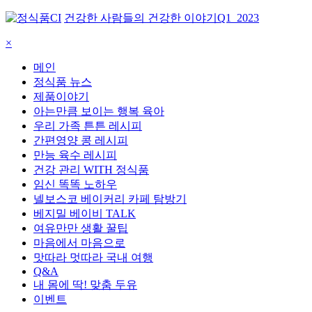
건강한 사람들의 건강한 이야기
Q1_2023
×
메인
정식품 뉴스
제품이야기
아는만큼 보이는 행복 육아
우리 가족 튼튼 레시피
간편영양 콩 레시피
만능 육수 레시피
건강 관리 WITH 정식품
임신 똑똑 노하우
넬보스코 베이커리 카페 탐방기
베지밀 베이비 TALK
여유만만 생활 꿀팁
마음에서 마음으로
맛따라 멋따라 국내 여행
Q&A
내 몸에 딱! 맞춤 두유
이벤트