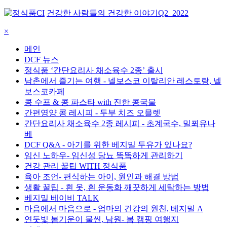
건강한 사람들의 건강한 이야기
Q2_2022
×
메인
DCF 뉴스
정식품 ‘간단요리사 채소육수 2종’ 출시
남촌에서 즐기는 여행 - 넬보스코 이탈리안 레스토랑, 넬
보스코카페
콩 수프 & 콩 파스타 with 진한 콩국물
간편영양 콩 레시피 - 두부 치즈 오믈렛
간단요리사 채소육수 2종 레시피 - 초계국수, 밀푀유나
베
DCF Q&A - 아기를 위한 베지밀 두유가 있나요?
임신 노하우- 임신성 당뇨 똑똑하게 관리하기
건강 관리 꿀팁 WITH 정식품
육아 조언- 편식하는 아이, 원인과 해결 방법
생활 꿀팁 - 흰 옷, 흰 운동화 깨끗하게 세탁하는 방법
베지밀 베이비 TALK
마음에서 마음으로 - 엄마의 건강의 원천, 베지밀 A
연둣빛 봄기운이 물씬, 남원- 봄 캠핑 여행지