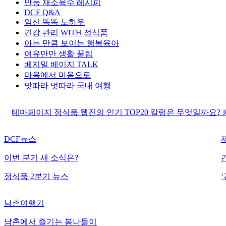
만능 채소육수 레시피
DCF Q&A
임신 똑똑 노하우
건강 관리 WITH 정식품
아는 만큼 보이는 행복육아
여유만만 생활 꿀팁
베지밀 베이지 TALK
마음에서 마음으로
맛따라 멋따라 국내 여행
테마페이지
정식품 웹진의 인기 TOP20 칼럼은 무엇일까요?
DCF뉴스
이번 분기 새 소식은?
정식품 2분기 뉴스
남촌여행기
남촌에서 즐기는 봄나들이