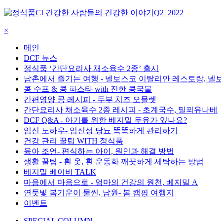
건강한 사람들의 건강한 이야기
Q2_2022
×
메인
DCF 뉴스
정식품 ‘간단요리사 채소육수 2종’ 출시
남촌에서 즐기는 여행 - 넬보스코 이탈리안 레스토랑, 
콩 수프 & 콩 파스타 with 진한 콩국물
간편영양 콩 레시피 - 두부 치즈 오믈렛
간단요리사 채소육수 2종 레시피 - 초계국수, 밀푀유나베
DCF Q&A - 아기를 위한 베지밀 두유가 있나요?
임신 노하우- 임신성 당뇨 똑똑하게 관리하기
건강 관리 꿀팁 WITH 정식품
육아 조언- 편식하는 아이, 원인과 해결 방법
생활 꿀팁 - 흰 옷, 흰 운동화 깨끗하게 세탁하는 방법
베지밀 베이비 TALK
마음에서 마음으로 - 엄마의 건강의 원천, 베지밀 A
연둣빛 봄기운이 물씬, 남원- 봄 캠핑 여행지
이벤트
SPECIAL COLUMN