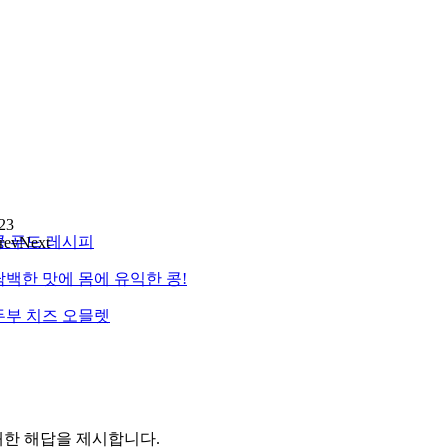
2
3
콩 푸드 레시피
rev
Next
담백한 맛에 몸에 유익한 콩!
두부 치즈 오믈렛
한 해답을 제시합니다.