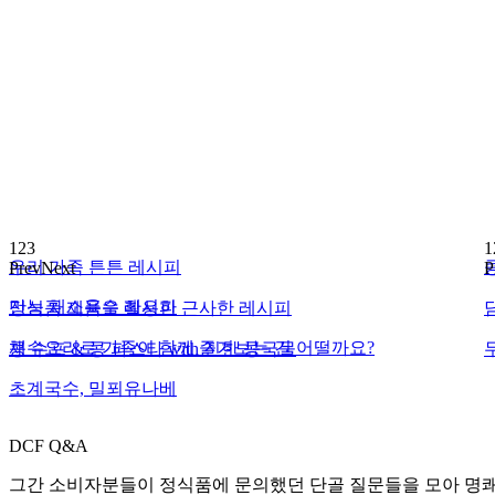
1
2
3
1
우리 가족 튼튼 레시피
Prev
Next
P
만능 채소육수 레시피
정식품 제품을 활용한 근사한 레시피
채수요리로 가족이 함께 즐겨보는 건 어떨까요?
콩 수프 & 콩 파스타 with 진한 콩국물
초계국수, 밀푀유나베
DCF Q&A
그간 소비자분들이 정식품에 문의했던 단골 질문들을 모아 명쾌