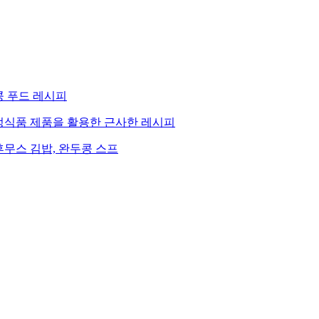
콩 푸드 레시피
정식품 제품을 활용한 근사한 레시피
후무스 김밥, 완두콩 스프