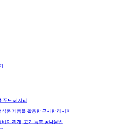
기
콩 푸드 레시피
정식품 제품을 활용한 근사한 레시피
콩비지 찌개, 고기 듬뿍 콩나물밥