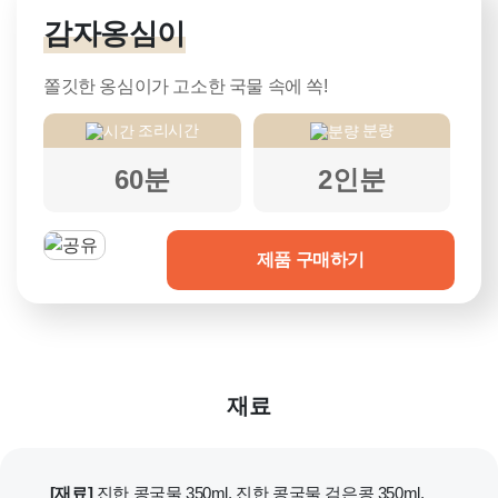
감자옹심이
쫄깃한 옹심이가 고소한 국물 속에 쏙!
조리시간
분량
60분
2인분
제품 구매하기
재료
[재료]
진한 콩국물 350ml, 진한 콩국물 검은콩 350ml,