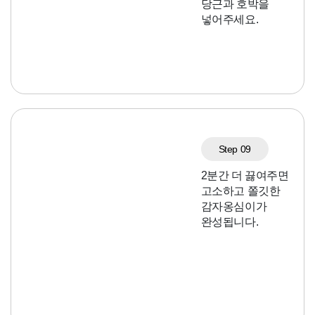
당근과 호박을
넣어주세요.
Step 09
2분간 더 끓여주면
고소하고 쫄깃한
감자옹심이가
완성됩니다.