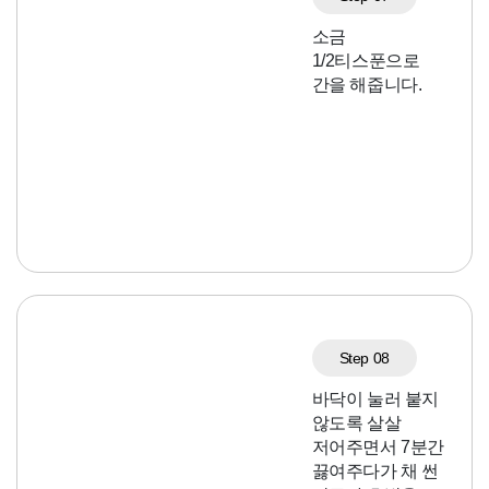
소금
1/2티스푼으로
간을 해줍니다.
Step 08
바닥이 눌러 붙지
않도록 살살
저어주면서 7분간
끓여주다가 채 썬