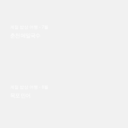
계절 밥상 여행 - 7월
춘천 메밀국수
계절 밥상 여행 - 8월
목포 민어