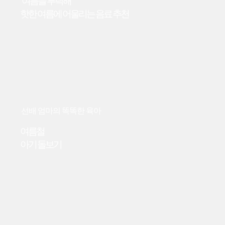
“여름을 부탁해”
핫한 여름에 어울리는 음료 추천
선배 엄마의 똑똑한 육아
여름철
아기 돌보기