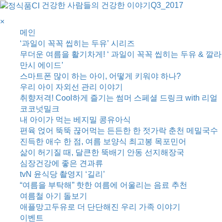
건강한 사람들의 건강한 이야기
Q3_2017
×
메인
‘과일이 꼭꼭 씹히는 두유’ 시리즈
무더운 여름을 활기차게! ‘ 과일이 꼭꼭 씹히는 두유 & 깔라
만시 에이드’
스마트폰 많이 하는 아이, 어떻게 키워야 하나?
우리 아이 자외선 관리 이야기
취향저격! Cool하게 즐기는 썸머 스페셜 드링크 with 리얼
코코넛밀크
내 아이가 먹는 베지밀 콩유아식
편육 얹어 뚝뚝 끊어먹는 든든한 한 젓가락 춘천 메밀국수
진득한 애수 한 점, 여름 보양식 최고봉 목포민어
삶이 허기질 때, 달큰한 뚝배기 안동 선지해장국
심장건강에 좋은 견과류
tvN 윤식당 촬영지 ‘길리’
“여름을 부탁해” 핫한 여름에 어울리는 음료 추천
여름철 아기 돌보기
애플망고두유로 더 단단해진 우리 가족 이야기
이벤트