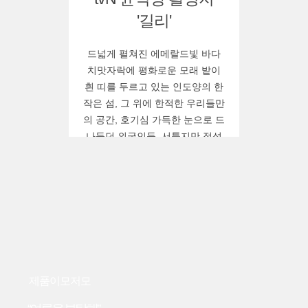
'길리'
드넓게 펼쳐진 에메랄드빛 바다
치맛자락에 평화로운 모래 밭이
흰 띠를 두르고 있는 인도양의 한
작은 섬, 그 위에 한적한 우리들만
의 공간, 호기심 가득한 눈으로 드
나들던 외국인들, 서툴지만 정성
스럽게 준비한 음식 앞에서 금방
친구가 되어버린 유쾌한 시간들.
매주 금요일마다 마치 여행이라도
떠난 듯한 설렘을 전했던 tvN?‘윤
식당’이 인기리에 막을 내렸다.
제품이모저모