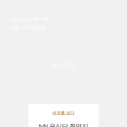
계절 밥상 여행 - 9월
안동 선지해장국
테마푸드
세계를 보다
tvN 윤식당 촬영지