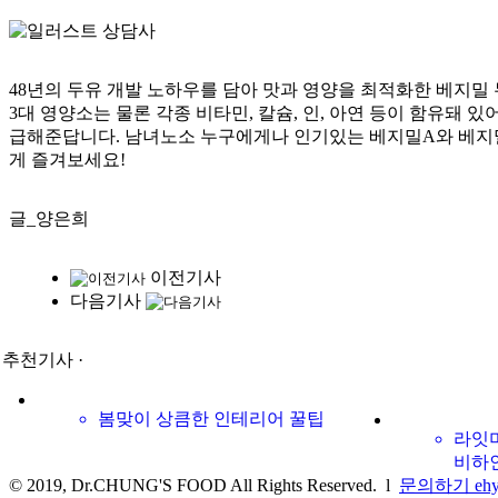
48년의 두유 개발 노하우를 담아 맛과 영양을 최적화한 베지밀 
3대 영양소는 물론 각종 비타민, 칼슘, 인, 아연 등이 함유돼 있
급해준답니다.
남녀노소 누구에게나 인기있는 베지밀A와 베지밀
게 즐겨보세요!
글_양은희
이전기사
다음기사
· 추천기사 ·
봄맞이 상큼한 인테리어 꿀팁
라잇미
비하
© 2019, Dr.CHUNG'S FOOD All Rights Reserved.
l
문의하기 ehyan