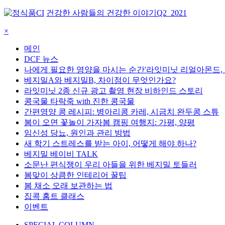
건강한 사람들의 건강한 이야기
Q2_2021
×
메인
DCF 뉴스
나에게 필요한 영양을 마시는 순간'라잇미닛 리얼아몬드,
베지밀A와 베지밀B, 차이점이 무엇인가요?
라잇미닛 2종 신규 광고 촬영 현장 비하인드 스토리
콩국물 타락죽 with 진한 콩국물
간편영양 콩 레시피: 병아리콩 카레, 시금치 완두콩 스튜
봄이 오면 꽃놀이 가자봄 캠핑 여행지: 가평, 양평
임신성 당뇨, 원인과 관리 방법
새 학기 스트레스를 받는 아이, 어떻게 해야 하나?
베지밀 베이비 TALK
소문난 편식쟁이 우리 아들을 위한 베지밀 토들러
봄맞이 상큼한 인테리어 꿀팁
봄 채소 오래 보관하는 법
집콕 홈트 클래스
이벤트
SPECIAL COLUMN